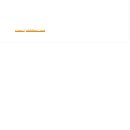
 en contactant
contact@cdxtelecom.com
stème vidéo-protection, CDX est né de la volonté de construire une