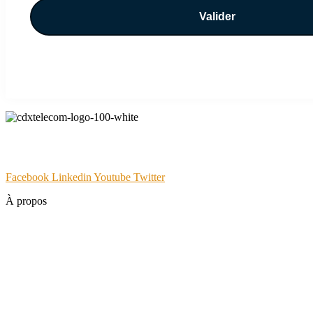
En fournissant votre adresse email, vous consentez à recevoir des nouvelles sur Sangfor par email et 
CDX Telecom est l'opérateur télécom du Groupe Hanlong Arialink, d
relation client basée sur le service digital et personnalisé.
Facebook
Linkedin
Youtube
Twitter
À propos
Votre partenaire NTIC
Nos Agences
Studio
Tools