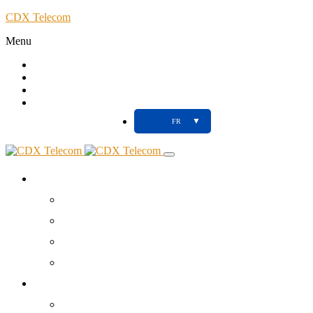
CDX Telecom
Menu
Call
Client
Blog
Support
▼
FR
À propos
Votre partenaire NTIC
Nos Agences
Tools
Contact
Réseaux Télécoms
Fibre Optique