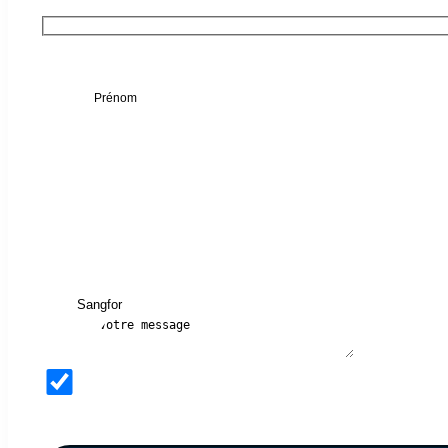
Sangfor Cyber Command
Prénom
E-mail
Téléphone
Société
Sujet
Message
CONFORME