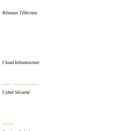
Contact
Réseaux Télécoms
Fibre Optique
Solutions Internet
Téléphonie Mobile
Téléphonie fixe
Cloud Infrastructure
Data Center
Google Workspace
Cyber Sécurité
Sangfor
Réseau VPN
WiFi6