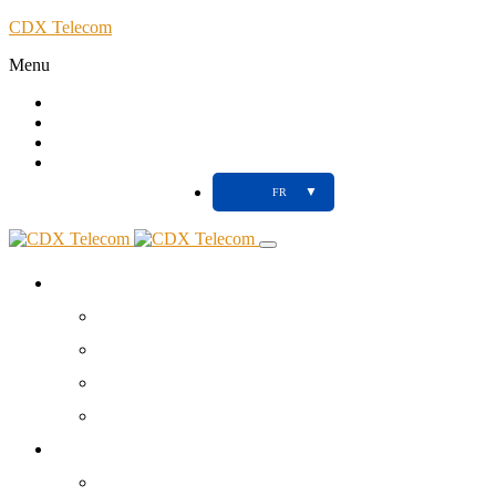
CDX Telecom
Menu
Call
Client
Blog
Support
▼
FR
À propos
Votre partenaire NTIC
Nos Agences
Tools
Contact
Réseaux Télécoms
Fibre Optique