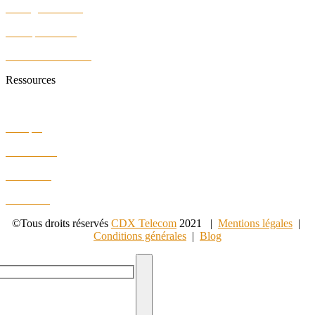
Câblage Réseaux
Vidéoprotection
Sécurité des locaux
Ressources
Faq
Lexique
Plan du site
Formation
E-Learning
©Tous droits réservés
CDX Telecom
2021 |
Mentions légales
|
Conditions générales
|
Blog
vous rappelle ?