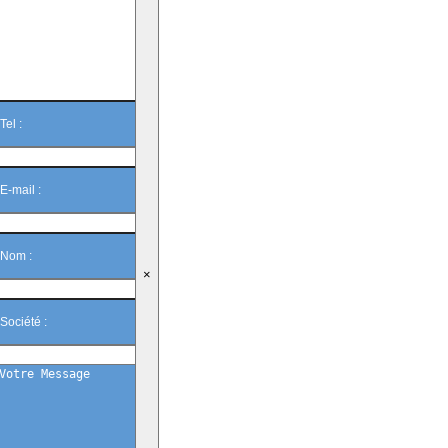
On vous
rappelle ?
×