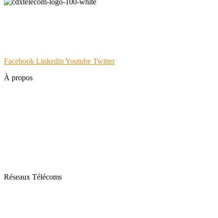
CDX Telecom est l'opérateur télécom du Groupe Hanlong Arialink,
dédié aux entreprises PME, Hôtelerie etc. Expert des télécoms, de
système vidéo-protection, CDX est né de la volonté de construire
une relation client basée sur le service digital et personnalisé.
Facebook
Linkedin
Youtube
Twitter
À propos
Votre partenaire NTIC
Nos Agences
Studio
Tools
Contact
Réseaux Télécoms
Fibre Optique
Solutions Internet