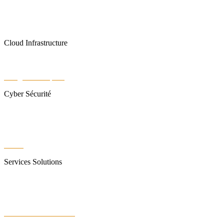
Téléphonie Mobile
Téléphonie fixe
Cloud Infrastructure
Data Center
Google Workspace
Cyber Sécurité
Sangfor
Réseau VPN
WiFi6
Services Solutions
Bureautique
Infogérance
Infrastructure Réseaux