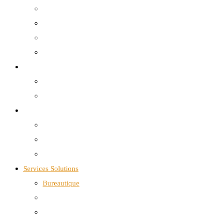
Solutions Internet
Téléphonie mobile
Téléphonie fixe
Yeastar | CDX Télécom
Cloud Infrastructure
Data Center
Google Workspace
Cyber Sécurité
Sangfor
Réseau VPN
Wifi-6
Services Solutions
Bureautique
Infogérance
Infrastructure Réseau