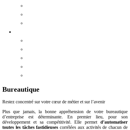
Vidéoprotection
Câblage Réseaux
Sécurité des Locaux
Ressources
FAQ
Lexique
Plan du site
Formations
E-Learning
Bureautique
Restez concentré sur votre cœur de métier et sur l’avenir
Plus que jamais, la bonne appréhension de votre bureautique
d’entreprise est déterminante. En premier lieu, pour son
développement et sa compétitivité. Elle permet
d’automatiser
toutes les tâches fastidieuses
corrélées aux activités de chacun de