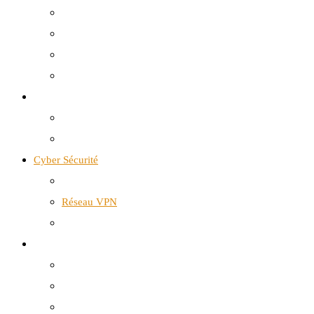
Solutions Internet
Téléphonie mobile
Téléphonie fixe
Yeastar | CDX Télécom
Cloud Infrastructure
Data Center
Google Workspace
Cyber Sécurité
Sangfor
Réseau VPN
Wifi-6
Services Solutions
Bureautique
Infogérance
Infrastructure Réseau