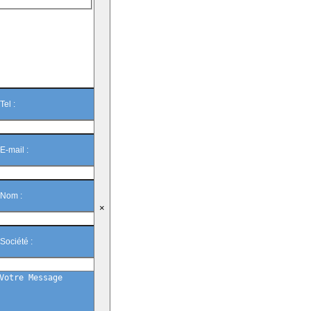
On vous
rappelle ?
×