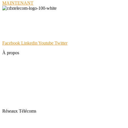
MAINTENANT
CDX Telecom est l'opérateur télécom du Groupe Hanlong Arialink,
dédié aux entreprises PME, Hôtelerie etc. Expert des télécoms, de
système vidéo-protection, CDX est né de la volonté de construire
une relation client basée sur le service digital et personnalisé.
Facebook
Linkedin
Youtube
Twitter
À propos
Votre partenaire NTIC
Nos Agences
Studio
Tools
Contact
Réseaux Télécoms
Fibre Optique