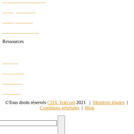
Infrastructure Réseaux
Câblage Réseaux
Vidéoprotection
Sécurité des locaux
Ressources
Faq
Lexique
Plan du site
Formation
E-Learning
©Tous droits réservés
CDX Telecom
2021 |
Mentions légales
|
Conditions générales
|
Blog