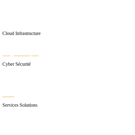
Solutions Internet
Téléphonie Mobile
Téléphonie fixe
Cloud Infrastructure
Data Center
Google Workspace
Cyber Sécurité
Sangfor
Réseau VPN
WiFi6
Services Solutions
Bureautique
Infogérance