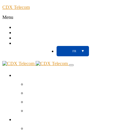
CDX Telecom
Menu
Call
Client
Blog
Support
▼
FR
À propos
Votre partenaire NTIC
Nos Agences
Tools
Contact
Réseaux Télécoms
Fibre Optique