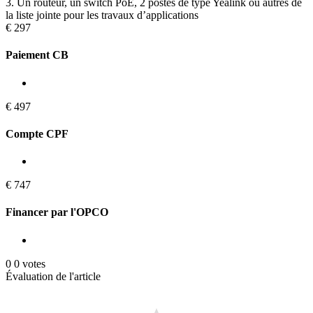
3. Un routeur, un switch PoE, 2 postes de type Yealink ou autres de
la liste jointe pour les travaux d’applications
€
297
Paiement CB
€
497
Compte CPF
€
747
Financer par l'OPCO
0
0
votes
Évaluation de l'article