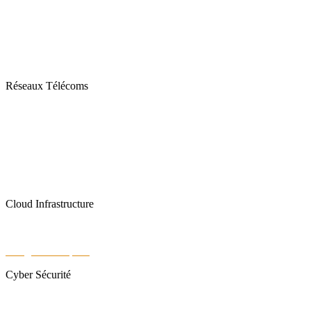
Studio
Tools
Contact
Réseaux Télécoms
Fibre Optique
Solutions Internet
Téléphonie Mobile
Téléphonie fixe
Cloud Infrastructure
Data Center
Google Workspace
Cyber Sécurité
Sangfor