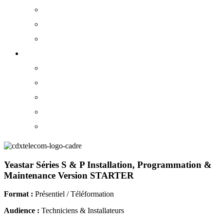
Vidéoprotection
Câblage Réseaux
Sécurité des Locaux
Ressources
FAQ
Lexique
Plan du site
Formations
E-Learning
Yeastar Séries S & P Installation, Programmation &
Maintenance Version STARTER
Format :
Présentiel / Téléformation
Audience :
Techniciens & Installateurs