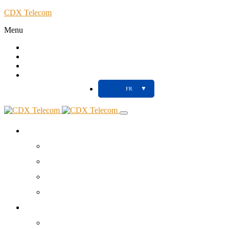
CDX Telecom
Menu
Call
Client
Blog
Support
▼
FR
À propos
Votre partenaire NTIC
Nos Agences
Tools
Contact
Réseaux Télécoms
Fibre Optique