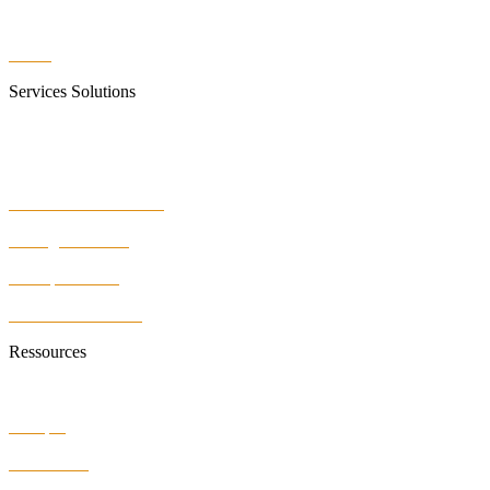
Réseau VPN
WiFi6
Services Solutions
Bureautique
Infogérance
Infrastructure Réseaux
Câblage Réseaux
Vidéoprotection
Sécurité des locaux
Ressources
Faq
Lexique
Plan du site