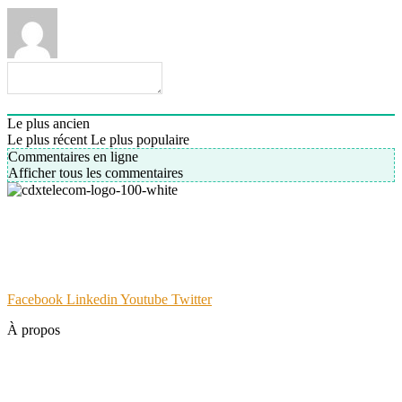
0
Commentaires
Le plus ancien
Le plus récent
Le plus populaire
Commentaires en ligne
Afficher tous les commentaires
CDX Telecom est l'opérateur télécom du Groupe Hanlong Arialink,
dédié aux entreprises PME, Hôtelerie etc. Expert des télécoms, de
système vidéo-protection, CDX est né de la volonté de construire
une relation client basée sur le service digital et personnalisé.
Facebook
Linkedin
Youtube
Twitter
À propos
Votre partenaire NTIC
Nos Agences