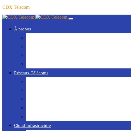
CDX Telecom
À propos
Votre partenaire NTIC
Nos Agences
Tools
Contact
Réseaux Télécoms
Fibre Optique
Solutions Internet
Téléphonie mobile
Téléphonie fixe
Yeastar | CDX Télécom
Cloud Infrastructure