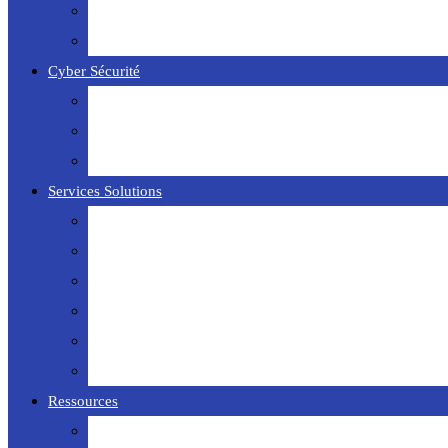
Data Center
Google Workspace
Cyber Sécurité
Sangfor
Réseau VPN
Wifi-6
Services Solutions
Bureautique
Infogérance
Infrastructure Réseau
Vidéoprotection
Câblage Réseaux
Sécurité des Locaux
Ressources
FAQ