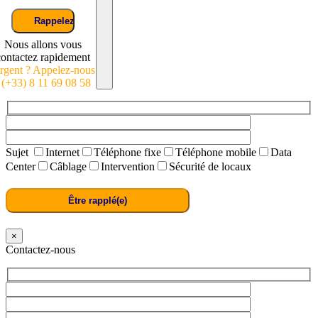
Nous allons vous
contactez rapidement
rgent ? Appelez-nous
: (+33) 8 11 69 08 58
Sujet
Internet
Téléphone fixe
Téléphone mobile
Data
Center
Câblage
Intervention
Sécurité de locaux
×
Contactez-nous