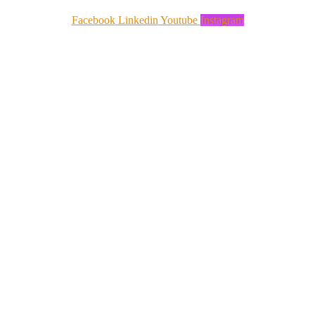
Facebook
Linkedin
Youtube
Instagram
关于我们
您的NTIC合作伙伴
我们的代理处
工作室
实用工具
联系我们
网络与电信
光纤
网络解决方案
移动电话