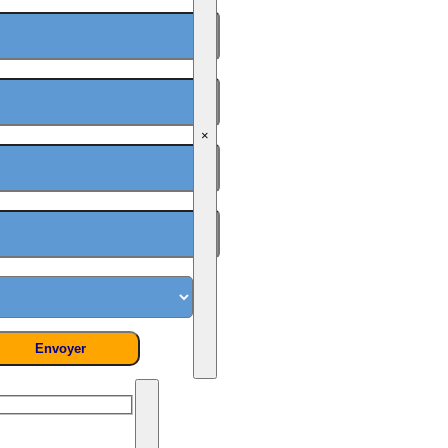
×
On vous